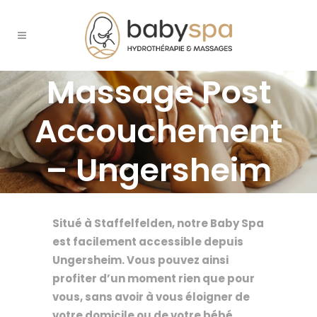
Massage Post
Accouchement
– Ungersheim
Situé à Staffelfelden, notre Baby Spa
est facilement accessible depuis
Ungersheim. Vous pouvez ainsi
profiter d’un moment rien que pour
vous, sans avoir à vous éloigner de
votre domicile ou de votre bébé.