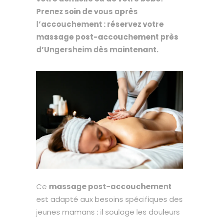
Prenez soin de vous après
l’accouchement : réservez votre
massage post-accouchement près
d’Ungersheim dès maintenant.
Ce
massage post-accouchement
est adapté aux besoins spécifiques des
jeunes mamans : il soulage les douleurs