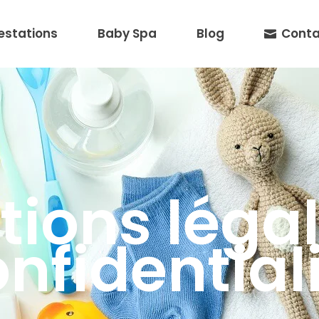
estations
Baby Spa
Blog
Conta
ions léga
nfidential