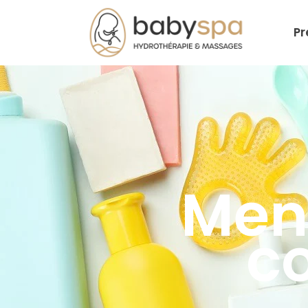
Pr
Ment
co