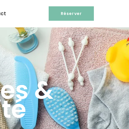
ct
Réserver
les &
ité