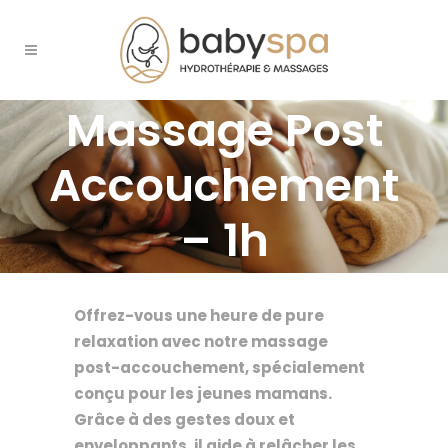
Massage Post
Accouchement
– 1h
Offrez-vous une heure de pure
relaxation avec notre massage
post-accouchement, spécialement
conçu pour les jeunes mamans.
Grâce à des gestes doux et
enveloppants, il aide à relâcher les