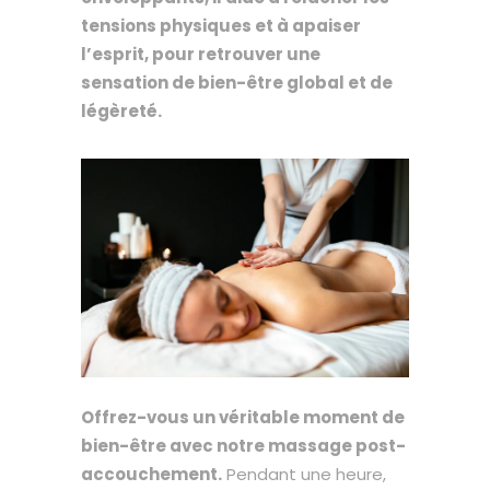
tensions physiques et à apaiser
l’esprit, pour retrouver une
sensation de bien-être global et de
légèreté.
Offrez-vous un véritable moment de
bien-être avec notre massage post-
accouchement.
Pendant une heure,