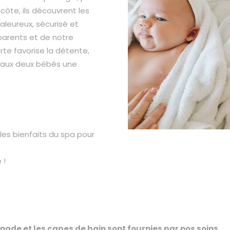
côte, ils découvrent les
aleureux, sécurisé et
 parents et de notre
te favorise la détente,
 aux deux bébés une
 les bienfaits du spa pour
 !
nade et les capes de bain sont fournies par nos soins.