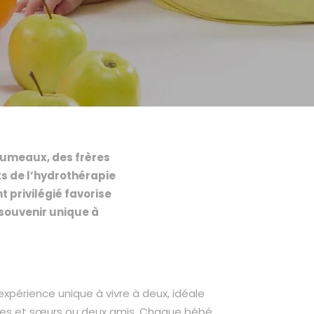
jumeaux, des frères
ts de l’hydrothérapie
 privilégié favorise
n souvenir unique à
xpérience unique à vivre à deux, idéale
ères et sœurs ou deux amis. Chaque bébé