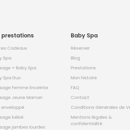
 prestations
Baby Spa
tes Cadeaux
Réserver
y Spa
Blog
sage + Baby Spa
Prestations
y Spa Duo
Mon histoire
sage Femme Enceinte
FAQ
sage Jeune Maman
Contact
n enveloppé
Conditions Générales de V
sage bébé
Mentions légales &
confidentialité
sage jambes lourdes