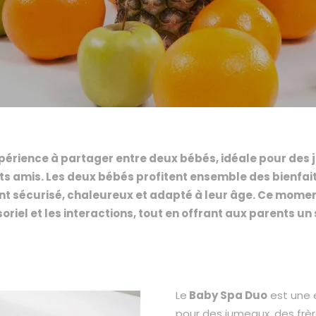
périence à partager entre deux bébés, idéale pour des 
ts amis. Les deux bébés profitent ensemble des bienfai
 sécurisé, chaleureux et adapté à leur âge. Ce moment
nsoriel et les interactions, tout en offrant aux parents u
Le
Baby Spa Duo
est une e
pour des jumeaux, des fr