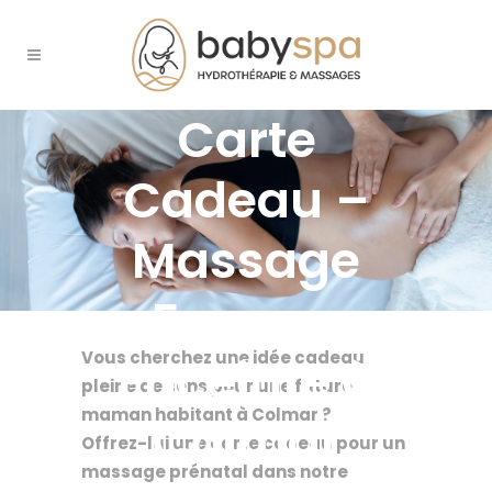
Carte
Cadeau –
Massage
Femme
Vous cherchez une idée cadeau
Enceinte à
pleine de sens pour une future
maman habitant à Colmar ?
Colmar
Offrez-lui une carte cadeau pour un
massage prénatal dans notre