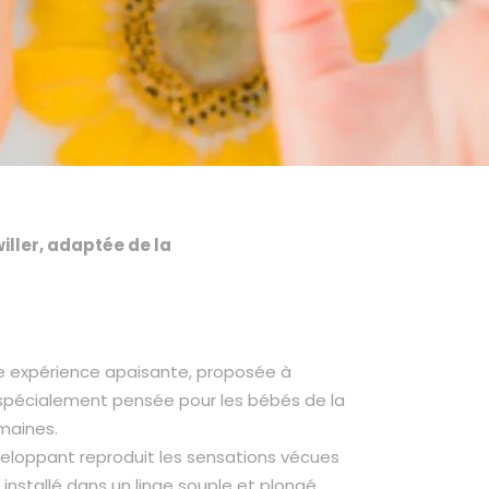
ller, adaptée de la
e expérience apaisante, proposée à
 spécialement pensée pour les bébés de la
maines.
loppant reproduit les sensations vécues
installé dans un linge souple et plongé