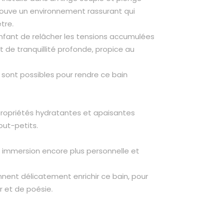
ouve un environnement rassurant qui
tre.
enfant de relâcher les tensions accumulées
 de tranquillité profonde, propice au
 sont possibles pour rendre ce bain
propriétés hydratantes et apaisantes
out-petits.
e immersion encore plus personnelle et
nnent délicatement enrichir ce bain, pour
r et de poésie.