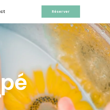
ct
Réserver
ppé
r