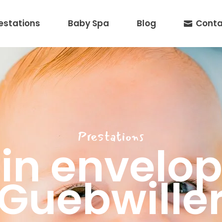
estations
Baby Spa
Blog
Conta
Prestations
in envelo
Guebwille