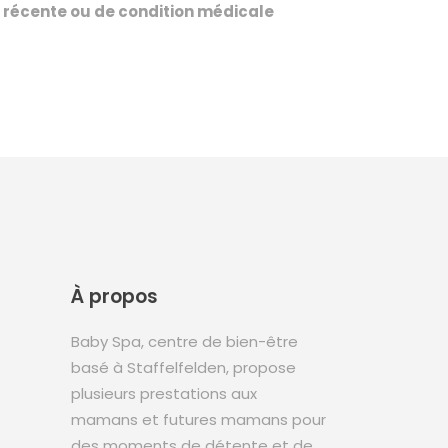
e récente ou de condition médicale
À propos
Baby Spa, centre de bien-être
basé à Staffelfelden, propose
plusieurs prestations aux
mamans et futures mamans pour
des moments de détente et de