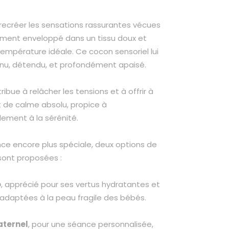
ecréer les sensations rassurantes vécues
tement enveloppé dans un tissu doux et
mpérature idéale. Ce cocon sensoriel lui
nu, détendu, et profondément apaisé.
ribue à relâcher les tensions et à offrir à
t de calme absolu, propice à
ement à la sérénité.
nce encore plus spéciale, deux options de
sont proposées :
o
, apprécié pour ses vertus hydratantes et
adaptées à la peau fragile des bébés.
aternel
, pour une séance personnalisée,