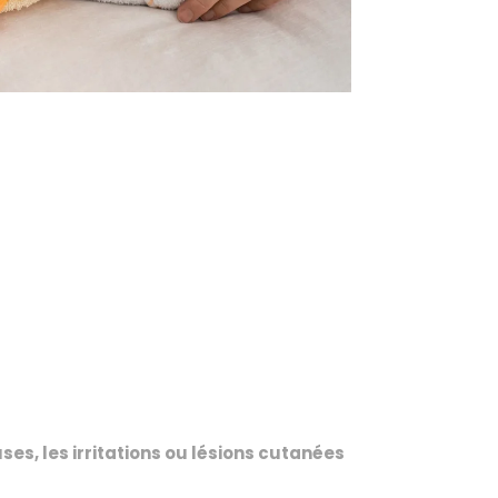
es, les irritations ou lésions cutanées