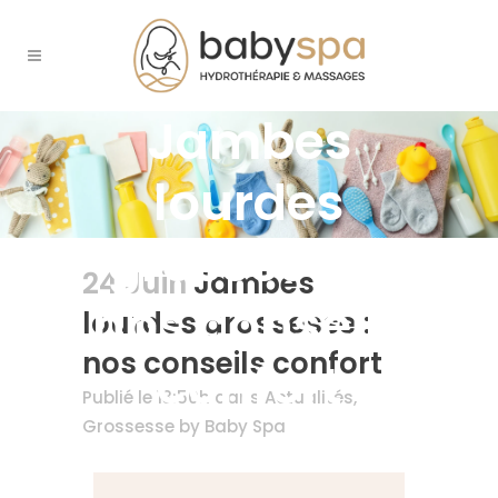
Jambes
lourdes
grossesse :
24 Juin
Jambes
nos conseils
lourdes grossesse :
nos conseils confort
confort
Publié le 13:50h
dans
Actualités
,
Grossesse
by
Baby Spa