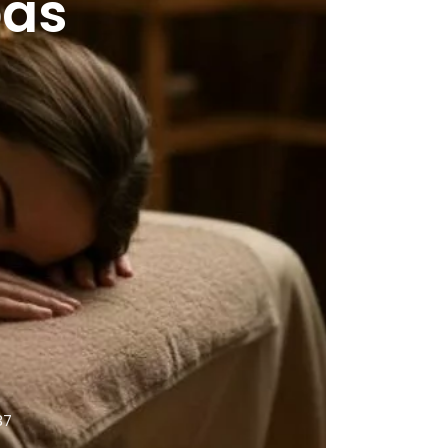
pas
37