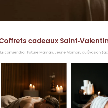
Coffrets cadeaux Saint‑Valenti
 lui conviendra : Future Maman, Jeune Maman, ou Évasion (a