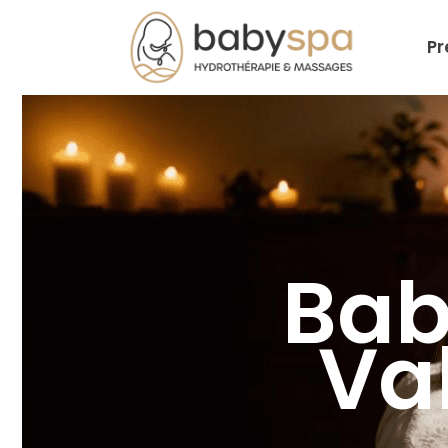
Pr
Bab
Va