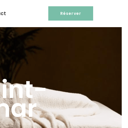
ct
Réserver
int-
mar