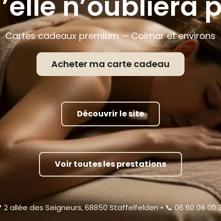
’elle n’oubliera 
Cartes cadeaux premium — Colmar et environs
Acheter ma carte cadeau
Découvrir le site
Voir toutes les prestations
 2 allée des Seigneurs, 68850 Staffelfelden • 📞 06 60 08 00 