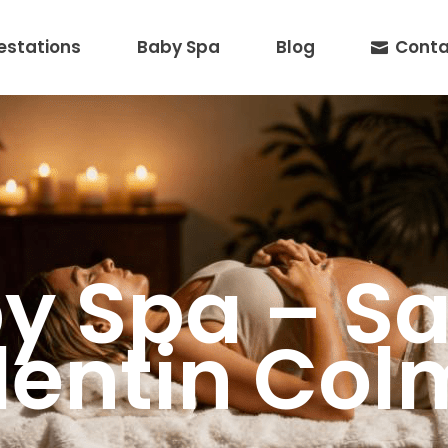
estations
Baby Spa
Blog
Conta
y Spa – Sa
lentin Col